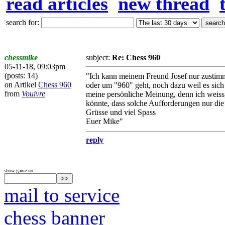
read articles
new thread
search for:
chessmike
subject:
Re: Chess 960
05-11-18, 09:03pm
(posts: 14)
"Ich kann meinem Freund Josef nur zustimme
on Artikel
Chess 960
oder um "960" geht, noch dazu weil es sich
from
Vouivre
meine persönliche Meinung, denn ich weiss, d
könnte, dass solche Aufforderungen nur die
Grüsse und viel Spass
Euer Mike"
reply
show game no:
mail to service
chess banner