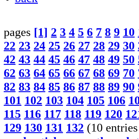
pages
[1]
2
3
4
5
6
7
8
9
10
22
23
24
25
26
27
28
29
30
42
43
44
45
46
47
48
49
50
62
63
64
65
66
67
68
69
70
82
83
84
85
86
87
88
89
90
101
102
103
104
105
106
1
115
116
117
118
119
120
12
129
130
131
132
(10 entries