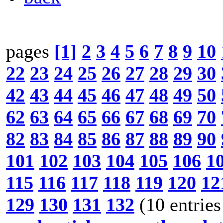
pages
[1]
2
3
4
5
6
7
8
9
10
22
23
24
25
26
27
28
29
30
42
43
44
45
46
47
48
49
50
62
63
64
65
66
67
68
69
70
82
83
84
85
86
87
88
89
90
101
102
103
104
105
106
1
115
116
117
118
119
120
12
129
130
131
132
(10 entries