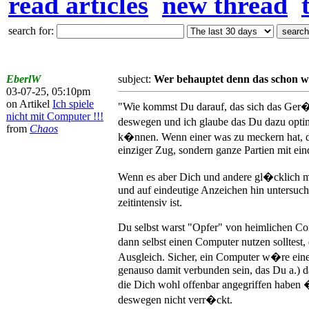
read articles
new thread
search for:
EberlW
subject:
Wer behauptet denn das schon w
03-07-25, 05:10pm
on Artikel
Ich spiele
"Wie kommst Du darauf, das sich das Ger�c
nicht mit Computer !!!
deswegen und ich glaube das Du dazu optim
from
Chaos
k�nnen. Wenn einer was zu meckern hat, da
einziger Zug, sondern ganze Partien mit ei
Wenn es aber Dich und andere gl�cklich ma
und auf eindeutige Anzeichen hin untersuch
zeitintensiv ist.
Du selbst warst "Opfer" von heimlichen C
dann selbst einen Computer nutzen solltest
Ausgleich. Sicher, ein Computer w�re ein
genauso damit verbunden sein, das Du a.) da
die Dich wohl offenbar angegriffen haben
deswegen nicht verr�ckt.