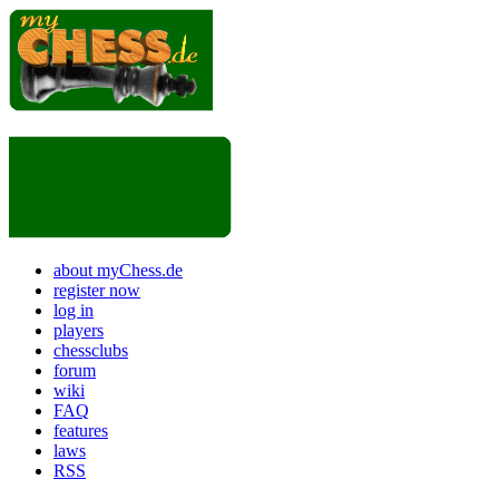
about myChess.de
register now
log in
players
chessclubs
forum
wiki
FAQ
features
laws
RSS