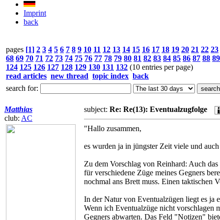
Imprint
back
pages
[1]
2
3
4
5
6
7
8
9
10
11
12
13
14
15
16
17
18
19
20
21
22
23
68
69
70
71
72
73
74
75
76
77
78
79
80
81
82
83
84
85
86
87
88
89
124
125
126
127
128
129
130
131
132
(10 entries per page)
read articles
new thread
topic index
back
search for:
Matthias
subject:
Re: Re(13): Eventualzugfolge
club:
AC
"Hallo zusammen,
es wurden ja in jüngster Zeit viele und auch
Zu dem Vorschlag von Reinhard: Auch das lie
für verschiedene Züge meines Gegners berei
nochmal ans Brett muss. Einen taktischen Vor
In der Natur von Eventualzügen liegt es ja
Wenn ich Eventualzüge nicht vorschlagen mö
Gegners abwarten. Das Feld "Notizen" biete