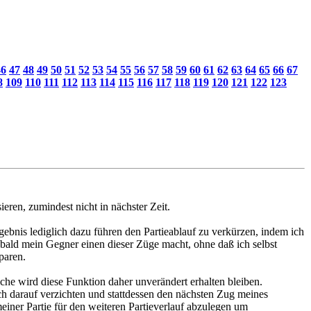
46
47
48
49
50
51
52
53
54
55
56
57
58
59
60
61
62
63
64
65
66
67
8
109
110
111
112
113
114
115
116
117
118
119
120
121
122
123
ieren, zumindest nicht in nächster Zeit.
gebnis lediglich dazu führen den Partieablauf zu verkürzen, indem ich
obald mein Gegner einen dieser Züge macht, ohne daß ich selbst
paren.
che wird diese Funktion daher unverändert erhalten bleiben.
ch darauf verzichten und stattdessen den nächsten Zug meines
iner Partie für den weiteren Partieverlauf abzulegen um