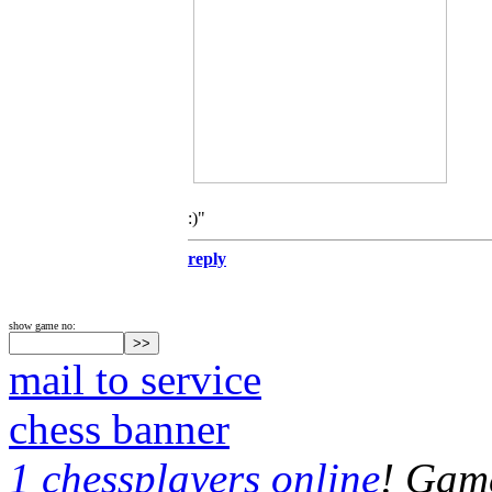
:)"
reply
show game no:
mail to service
chess banner
1 chessplayers online
! Game