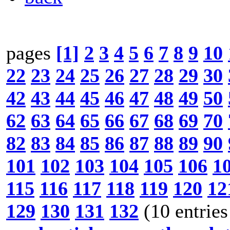
pages
[1]
2
3
4
5
6
7
8
9
10
22
23
24
25
26
27
28
29
30
42
43
44
45
46
47
48
49
50
62
63
64
65
66
67
68
69
70
82
83
84
85
86
87
88
89
90
101
102
103
104
105
106
1
115
116
117
118
119
120
12
129
130
131
132
(10 entries