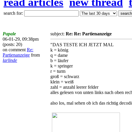
read articles
new thread
search for:
Papale
subject:
Re: Re: Partienanzeige
06-01-29, 09:38pm
(posts: 20)
"DAS TESTE ICH JETZT MAL
on comment
Re:
k = könig
Partienanzeige
from
q = dame
larlinde
b = läufer
k = springer
r = turm
groß = schwarz
klein = weiß
zahl = anzahl leerer felder
alles gelesen von unten links nach oben rec
also los, mal sehen ob ich das richtig decodi