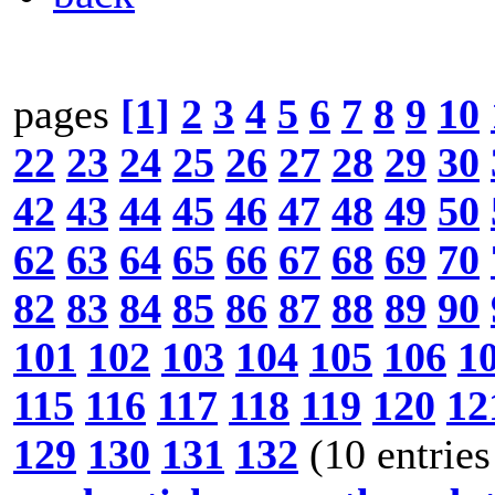
pages
[1]
2
3
4
5
6
7
8
9
10
22
23
24
25
26
27
28
29
30
42
43
44
45
46
47
48
49
50
62
63
64
65
66
67
68
69
70
82
83
84
85
86
87
88
89
90
101
102
103
104
105
106
1
115
116
117
118
119
120
12
129
130
131
132
(10 entries