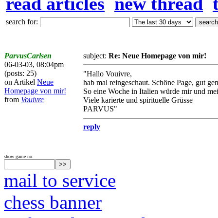
read articles
new thread
search for:
ParvusCarlsen
subject:
Re: Neue Homepage von mir!
06-03-03, 08:04pm
(posts: 25)
"Hallo Vouivre,
on Artikel
Neue
hab mal reingeschaut. Schöne Page, gut ge
Homepage von mir!
So eine Woche in Italien würde mir und mei
from
Vouivre
Viele karierte und spirituelle Grüsse
PARVUS"
reply
show game no:
mail to service
chess banner