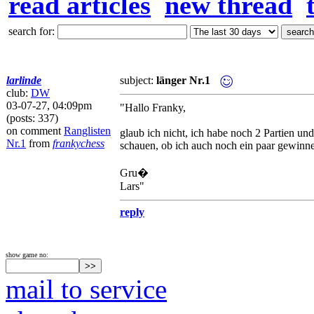
read articles
new thread
search for:
larlinde
subject:
länger Nr.1
club:
DW
03-07-27, 04:09pm
"Hallo Franky,
(posts: 337)
on comment
Ranglisten
glaub ich nicht, ich habe noch 2 Partien und
Nr.1
from
frankychess
schauen, ob ich auch noch ein paar gewinnen
Gru�
Lars"
reply
show game no:
mail to service