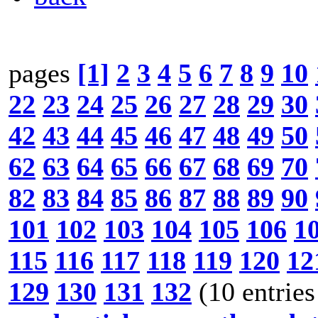
pages
[1]
2
3
4
5
6
7
8
9
10
22
23
24
25
26
27
28
29
30
42
43
44
45
46
47
48
49
50
62
63
64
65
66
67
68
69
70
82
83
84
85
86
87
88
89
90
101
102
103
104
105
106
1
115
116
117
118
119
120
12
129
130
131
132
(10 entries