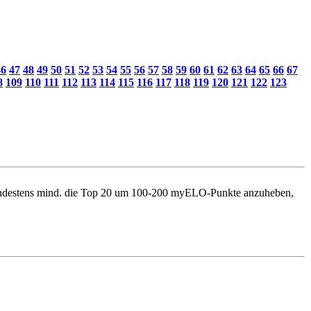
46
47
48
49
50
51
52
53
54
55
56
57
58
59
60
61
62
63
64
65
66
67
8
109
110
111
112
113
114
115
116
117
118
119
120
121
122
123
e zumindestens mind. die Top 20 um 100-200 myELO-Punkte anzuheben,