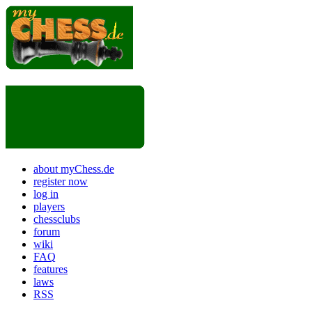
about myChess.de
register now
log in
players
chessclubs
forum
wiki
FAQ
features
laws
RSS