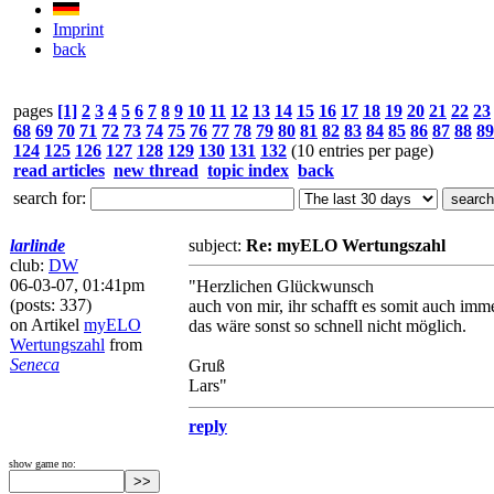
Imprint
back
pages
[1]
2
3
4
5
6
7
8
9
10
11
12
13
14
15
16
17
18
19
20
21
22
23
68
69
70
71
72
73
74
75
76
77
78
79
80
81
82
83
84
85
86
87
88
89
124
125
126
127
128
129
130
131
132
(10 entries per page)
read articles
new thread
topic index
back
search for:
larlinde
subject:
Re: myELO Wertungszahl
club:
DW
06-03-07, 01:41pm
"Herzlichen Glückwunsch
(posts: 337)
auch von mir, ihr schafft es somit auch im
on Artikel
myELO
das wäre sonst so schnell nicht möglich.
Wertungszahl
from
Seneca
Gruß
Lars"
reply
show game no: