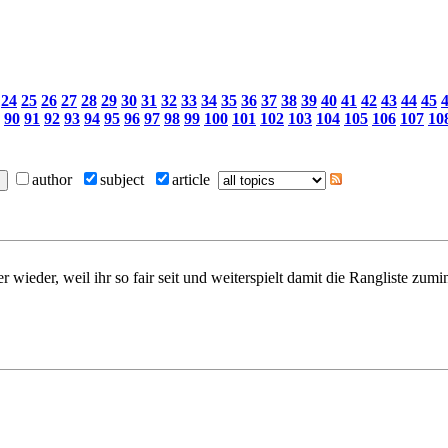
24
25
26
27
28
29
30
31
32
33
34
35
36
37
38
39
40
41
42
43
44
45
90
91
92
93
94
95
96
97
98
99
100
101
102
103
104
105
106
107
10
author
subject
article
mer wieder, weil ihr so fair seit und weiterspielt damit die Ranglist