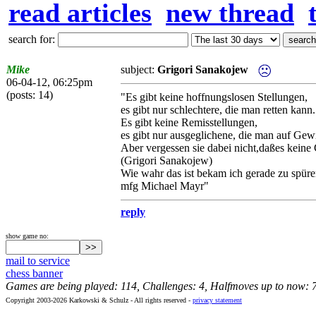
read articles
new thread
search for:
Mike
subject:
Grigori Sanakojew
06-04-12, 06:25pm
(posts: 14)
"Es gibt keine hoffnungslosen Stellungen,
es gibt nur schlechtere, die man retten kann.
Es gibt keine Remisstellungen,
es gibt nur ausgeglichene, die man auf Gew
Aber vergessen sie dabei nicht,daßes keine 
(Grigori Sanakojew)
Wie wahr das ist bekam ich gerade zu spüre
mfg Michael Mayr"
reply
show game no:
mail to service
chess banner
Games are being played: 114, Challenges: 4, Halfmoves up to now: 
Copyright 2003-2026 Karkowski & Schulz - All rights reserved -
privacy statement