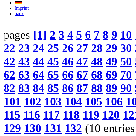
Imprint
back
pages
[1]
2
3
4
5
6
7
8
9
10
22
23
24
25
26
27
28
29
30
42
43
44
45
46
47
48
49
50
62
63
64
65
66
67
68
69
70
82
83
84
85
86
87
88
89
90
101
102
103
104
105
106
1
115
116
117
118
119
120
12
129
130
131
132
(10 entries