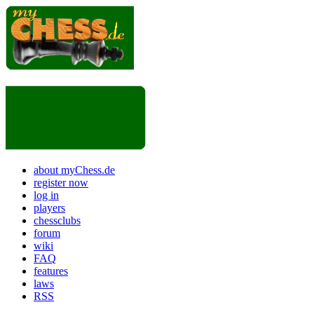
about myChess.de
register now
log in
players
chessclubs
forum
wiki
FAQ
features
laws
RSS