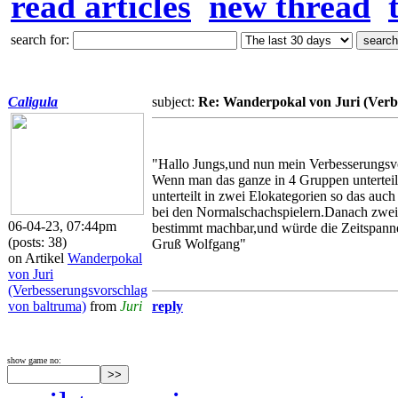
read articles
new thread
search for:
Caligula
subject:
Re: Wanderpokal von Juri (Verb
"Hallo Jungs,und nun mein Verbesserungsv
Wenn man das ganze in 4 Gruppen untertei
unterteilt in zwei Elokategorien so das a
bei den Normalschachspielern.Danach zwei 
06-04-23, 07:44pm
bestimmt machbar,und würde die Zeitspann
(posts: 38)
Gruß Wolfgang"
on Artikel
Wanderpokal
von Juri
(Verbesserungsvorschlag
von baltruma)
from
Juri
reply
show game no: