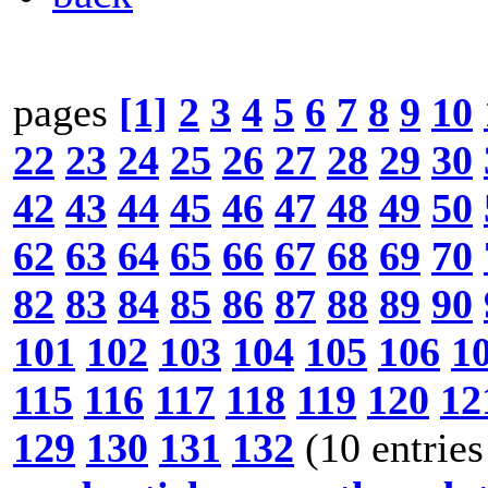
pages
[1]
2
3
4
5
6
7
8
9
10
22
23
24
25
26
27
28
29
30
42
43
44
45
46
47
48
49
50
62
63
64
65
66
67
68
69
70
82
83
84
85
86
87
88
89
90
101
102
103
104
105
106
1
115
116
117
118
119
120
12
129
130
131
132
(10 entries