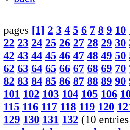
pages
[1]
2
3
4
5
6
7
8
9
10
22
23
24
25
26
27
28
29
30
42
43
44
45
46
47
48
49
50
62
63
64
65
66
67
68
69
70
82
83
84
85
86
87
88
89
90
101
102
103
104
105
106
1
115
116
117
118
119
120
12
129
130
131
132
(10 entries