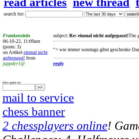
read articles
new thread
search for:
Frankenstein
subject:
Re: einmal nicht aufgepasst!
The g
06-10-22, 11:09am
(posts: 3)
"= wie immer sonntags gibst geschenke Da
on Artikel
einmal nicht
aufgepasst!
from
juppder1@
reply
show game no:
mail to service
chess banner
2 chessplayers online
! Game