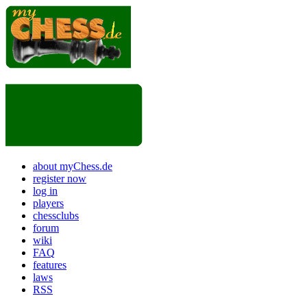
about myChess.de
register now
log in
players
chessclubs
forum
wiki
FAQ
features
laws
RSS