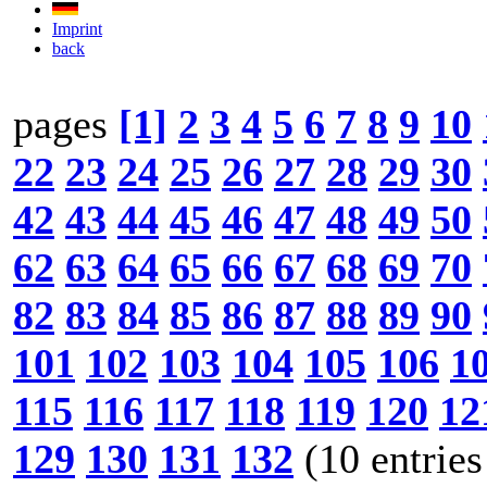
Imprint
back
pages
[1]
2
3
4
5
6
7
8
9
10
22
23
24
25
26
27
28
29
30
42
43
44
45
46
47
48
49
50
62
63
64
65
66
67
68
69
70
82
83
84
85
86
87
88
89
90
101
102
103
104
105
106
1
115
116
117
118
119
120
12
129
130
131
132
(10 entries