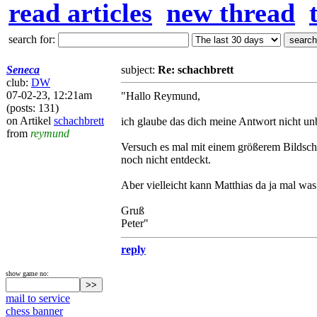
read articles
new thread
search for:
Seneca
subject:
Re: schachbrett
club:
DW
07-02-23, 12:21am
"Hallo Reymund,
(posts: 131)
on Artikel
schachbrett
ich glaube das dich meine Antwort nicht un
from
reymund
Versuch es mal mit einem größerem Bildsch
noch nicht entdeckt.
Aber vielleicht kann Matthias da ja mal was
Gruß
Peter"
reply
show game no:
mail to service
chess banner