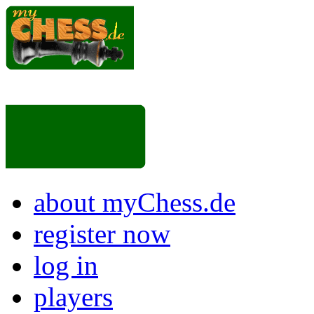
about myChess.de
register now
log in
players