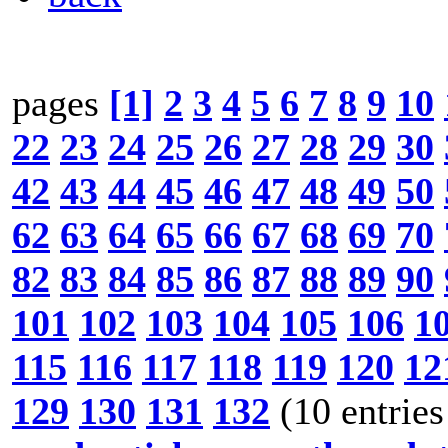
pages
[1]
2
3
4
5
6
7
8
9
10
22
23
24
25
26
27
28
29
30
42
43
44
45
46
47
48
49
50
62
63
64
65
66
67
68
69
70
82
83
84
85
86
87
88
89
90
101
102
103
104
105
106
1
115
116
117
118
119
120
12
129
130
131
132
(10 entries