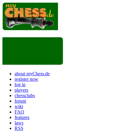
about myChess.de
register now
log in
players
chessclubs
forum
wiki
FAQ
features
laws
RSS