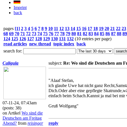
Imprint
back
pages
[1]
2
3
4
5
6
7
8
9
10
11
12
13
14
15
16
17
18
19
20
21
22
23
68
69
70
71
72
73
74
75
76
77
78
79
80
81
82
83
84
85
86
87
88
89
124
125
126
127
128
129
130
131
132
(10 entries per page)
read articles
new thread
topic index
back
search for:
Caligula
subject:
Re: Wo sind die Deutschen am F
"Alaaf Stefan,
ich glaube Uwe hat nicht ganz Recht,Samstag
Dich.Oder aber eine gepflegte Skatrunde,wä
einfach beim Schach.Kannst ja mal bei mir
07-11-24, 07:43am
Gruß Wolfgang"
(posts: 38)
on Artikel
Wo sind die
Deutschen am Freitag
Abend?
from
reisinger
reply