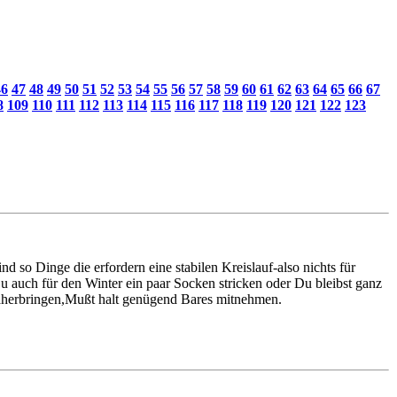
46
47
48
49
50
51
52
53
54
55
56
57
58
59
60
61
62
63
64
65
66
67
8
109
110
111
112
113
114
115
116
117
118
119
120
121
122
123
d so Dinge die erfordern eine stabilen Kreislauf-also nichts für
u auch für den Winter ein paar Socken stricken oder Du bleibst ganz
näherbringen,Mußt halt genügend Bares mitnehmen.