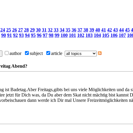
24
25
26
27
28
29
30
31
32
33
34
35
36
37
38
39
40
41
42
43
44
45
90
91
92
93
94
95
96
97
98
99
100
101
102
103
104
105
106
107
10
author
subject
article
reitag Abend?
 ist Badetag.Aber Freitags,gibts bei uns viele Möglichkeiten und da sin
re jetzt für Dich was, da Du aber dem Skat nicht mächtig bist kannst D
 vorbeischauen dann werde ich Dir mal Unsere Freizeitmöglichkeiten 