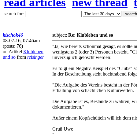
read articles
new thread
search for:
kischok46
subject:
Re: Klubleben und so
08-07-16, 07:46am
(posts: 76)
"Ja, wie bereits schonmal gesagt, es sollt
on Artikel
Klubleben
wenigstens 2 (oder 3) Personen besteht. "C
und so
from
reisinger
unverzüglich gelöscht werden!
Es folgt ein Negativ-Beispiel des "Clubs" s
In der Beschreibung steht hochtrabend folg
"Die Aufgabe des Vereins besteht in der F
Erhaltung von schachlichen Kulturwerten.
Die Aufgabe ist es, Bestände zu wahren, wi
dokumentieren."
Außer einem Kopfschütteln will ich dem ni
Gruß Uwe
"