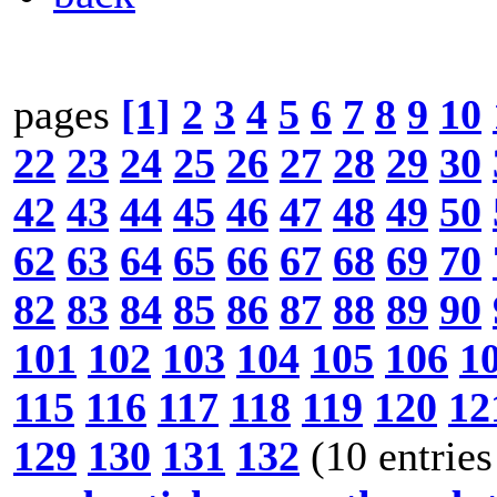
pages
[1]
2
3
4
5
6
7
8
9
10
22
23
24
25
26
27
28
29
30
42
43
44
45
46
47
48
49
50
62
63
64
65
66
67
68
69
70
82
83
84
85
86
87
88
89
90
101
102
103
104
105
106
1
115
116
117
118
119
120
12
129
130
131
132
(10 entries