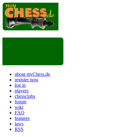
about myChess.de
register now
log in
players
chessclubs
forum
wiki
FAQ
features
laws
RSS