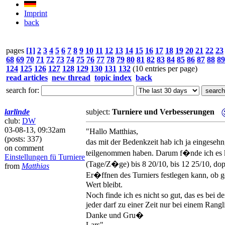
Imprint
back
pages
[1]
2
3
4
5
6
7
8
9
10
11
12
13
14
15
16
17
18
19
20
21
22
23
68
69
70
71
72
73
74
75
76
77
78
79
80
81
82
83
84
85
86
87
88
89
124
125
126
127
128
129
130
131
132
(10 entries per page)
read articles
new thread
topic index
back
search for:
larlinde
subject:
Turniere und Verbesserungen
club:
DW
03-08-13, 09:32am
"Hallo Matthias,
(posts: 337)
das mit der Bedenkzeit hab ich ja eingesehn,
on comment
teilgenommen haben. Darum f�nde ich es kla
Einstellungen fü Turniere
(Tage/Z�ge) bis 8 20/10, bis 12 25/10, do
from
Matthias
Er�ffnen des Turniers festlegen kann, ob g
Wert bleibt.
Noch finde ich es nicht so gut, das es bei 
jeder darf zu einer Zeit nur bei einem Rang
Danke und Gru�
Lars"