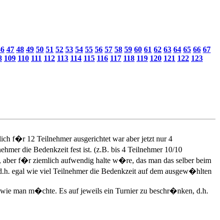
46
47
48
49
50
51
52
53
54
55
56
57
58
59
60
61
62
63
64
65
66
67
8
109
110
111
112
113
114
115
116
117
118
119
120
121
122
123
tlich f�r 12 Teilnehmer ausgerichtet war aber jetzt nur 4
mer die Bedenkzeit fest ist. (z.B. bis 4 Teilnehmer 10/10
, aber f�r ziemlich aufwendig halte w�re, das man das selber beim
, d.h. egal wie viel Teilnehmer die Bedenkzeit auf dem ausgew�hlten
ele wie man m�chte. Es auf jeweils ein Turnier zu beschr�nken, d.h.