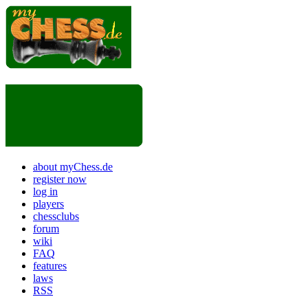
about myChess.de
register now
log in
players
chessclubs
forum
wiki
FAQ
features
laws
RSS