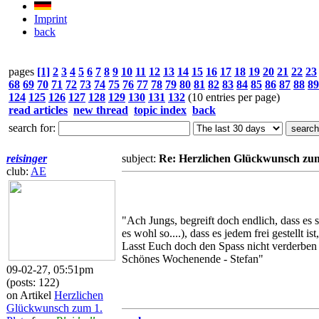
Imprint
back
pages
[1]
2
3
4
5
6
7
8
9
10
11
12
13
14
15
16
17
18
19
20
21
22
23
68
69
70
71
72
73
74
75
76
77
78
79
80
81
82
83
84
85
86
87
88
89
124
125
126
127
128
129
130
131
132
(10 entries per page)
read articles
new thread
topic index
back
search for:
reisinger
subject:
Re: Herzlichen Glückwunsch zum
club:
AE
"Ach Jungs, begreift doch endlich, dass es 
es wohl so....), dass es jedem frei gestellt i
Lasst Euch doch den Spass nicht verderben 
Schönes Wochenende - Stefan"
09-02-27, 05:51pm
(posts: 122)
on Artikel
Herzlichen
Glückwunsch zum 1.