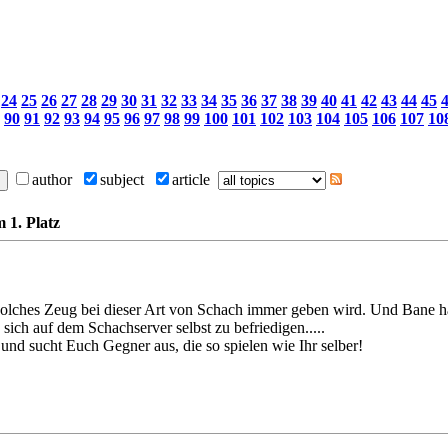
24
25
26
27
28
29
30
31
32
33
34
35
36
37
38
39
40
41
42
43
44
45
90
91
92
93
94
95
96
97
98
99
100
101
102
103
104
105
106
107
10
author
subject
article
 1. Platz
solches Zeug bei dieser Art von Schach immer geben wird. Und Bane hat v
st, sich auf dem Schachserver selbst zu befriedigen.....
und sucht Euch Gegner aus, die so spielen wie Ihr selber!