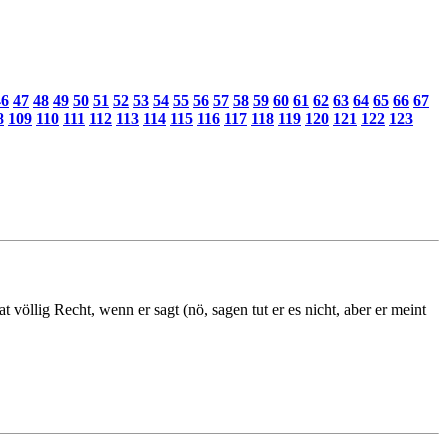
46
47
48
49
50
51
52
53
54
55
56
57
58
59
60
61
62
63
64
65
66
67
8
109
110
111
112
113
114
115
116
117
118
119
120
121
122
123
öllig Recht, wenn er sagt (nö, sagen tut er es nicht, aber er meint