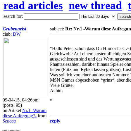
read articles
new thread
search for:
Grubengeist
subject:
Re: Nr.1 -Warum diese Aufregun
club:
DW
"Hallo Peter, schön dass Du Humor hast :=)
Gleichwohl: Auf einem kostenpflichtigen S
ausgeschlossen sind und das Wertungssyst
Phantasiezahlen, darüber hinaus Spieler 
liefen (Fritz und Rybka lassen grüßen). Lust
Was soll ich von einer anonymen Nummer 1 
MSN Games abgeschoben *grins*, aber die h
Viele Grüße,
Achim
09-04-15, 04:26pm
"
(posts: 95)
on Artikel
Nr.1 -Warum
diese Aufregung?-
from
Seneca
reply
show game no: