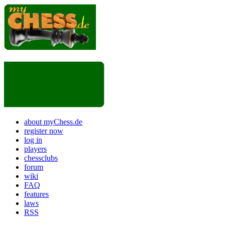
about myChess.de
register now
log in
players
chessclubs
forum
wiki
FAQ
features
laws
RSS