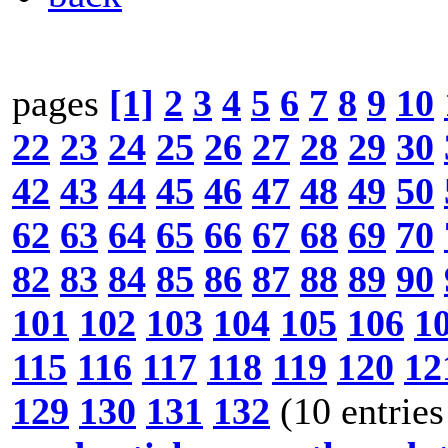
pages
[1]
2
3
4
5
6
7
8
9
10
22
23
24
25
26
27
28
29
30
42
43
44
45
46
47
48
49
50
62
63
64
65
66
67
68
69
70
82
83
84
85
86
87
88
89
90
101
102
103
104
105
106
1
115
116
117
118
119
120
12
129
130
131
132
(10 entries