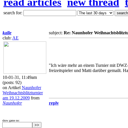
read articles
new thread
search for:
kalle
subject:
Re: Naunhofer Weihnachtsblitzt
club:
AE
"Ich wäre mehr an einem Turnier mit DWZ- 
freizeitspieler und Matti darüber gemailt. H
10-01-31, 11:49am
(posts: 92)
on Artikel
Naunhofer
Weihnachtsblitzturnier
am 19.12.2009
from
Naunhofer
reply
show game no: