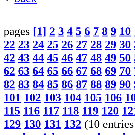
pages
[1]
2
3
4
5
6
7
8
9
10
22
23
24
25
26
27
28
29
30
42
43
44
45
46
47
48
49
50
62
63
64
65
66
67
68
69
70
82
83
84
85
86
87
88
89
90
101
102
103
104
105
106
1
115
116
117
118
119
120
12
129
130
131
132
(10 entries