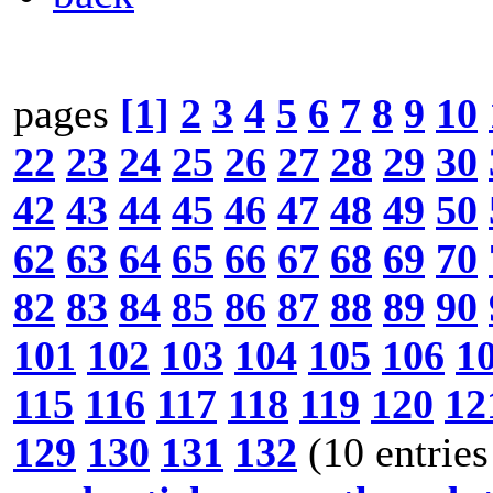
pages
[1]
2
3
4
5
6
7
8
9
10
22
23
24
25
26
27
28
29
30
42
43
44
45
46
47
48
49
50
62
63
64
65
66
67
68
69
70
82
83
84
85
86
87
88
89
90
101
102
103
104
105
106
1
115
116
117
118
119
120
12
129
130
131
132
(10 entries