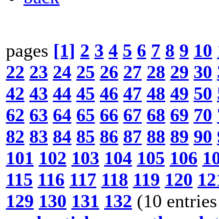
pages
[1]
2
3
4
5
6
7
8
9
10
22
23
24
25
26
27
28
29
30
42
43
44
45
46
47
48
49
50
62
63
64
65
66
67
68
69
70
82
83
84
85
86
87
88
89
90
101
102
103
104
105
106
1
115
116
117
118
119
120
12
129
130
131
132
(10 entries