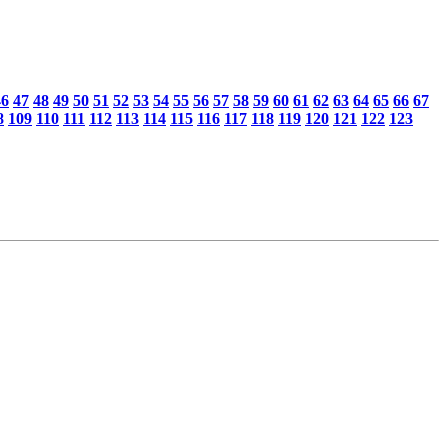
46
47
48
49
50
51
52
53
54
55
56
57
58
59
60
61
62
63
64
65
66
67
8
109
110
111
112
113
114
115
116
117
118
119
120
121
122
123