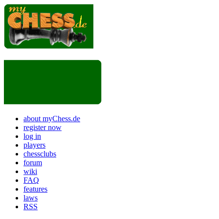
about myChess.de
register now
log in
players
chessclubs
forum
wiki
FAQ
features
laws
RSS