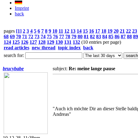
Imprint
back
pages
[1]
2
3
4
5
6
7
8
9
10
11
12
13
14
15
16
17
18
19
20
21
22
23
68
69
70
71
72
73
74
75
76
77
78
79
80
81
82
83
84
85
86
87
88
89
124
125
126
127
128
129
130
131
132
(10 entries per page)
read articles
new thread
topic index
back
search for:
brucybabe
subject:
Re: meine lange pause
"Auch ich möchte Dir an dieser Stelle bald
Andreas"
10-12-28, 11:38pm