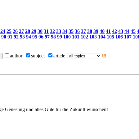
24
25
26
27
28
29
30
31
32
33
34
35
36
37
38
39
40
41
42
43
44
45
90
91
92
93
94
95
96
97
98
99
100
101
102
103
104
105
106
107
10
author
subject
article
ige Genesung und alles Gute für die Zukunft wünschen!