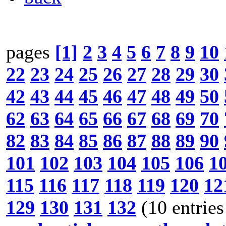
pages
[1]
2
3
4
5
6
7
8
9
10
22
23
24
25
26
27
28
29
30
42
43
44
45
46
47
48
49
50
62
63
64
65
66
67
68
69
70
82
83
84
85
86
87
88
89
90
101
102
103
104
105
106
1
115
116
117
118
119
120
12
129
130
131
132
(10 entries