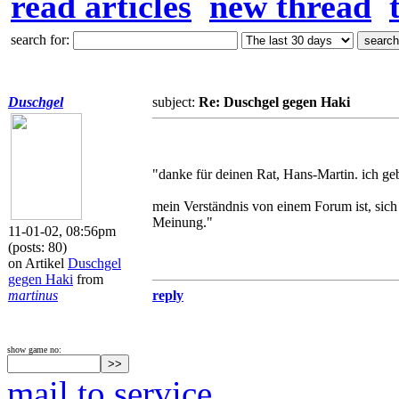
read articles
new thread
search for:
Duschgel
subject:
Re: Duschgel gegen Haki
"danke für deinen Rat, Hans-Martin. ich ge
mein Verständnis von einem Forum ist, sich
Meinung."
11-01-02, 08:56pm
(posts: 80)
on Artikel
Duschgel
gegen Haki
from
martinus
reply
show game no:
mail to service