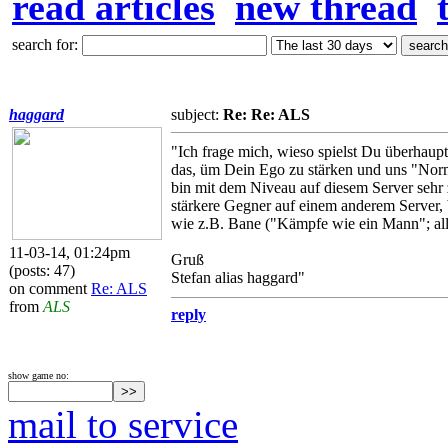
read articles
new thread
search for:
haggard
subject:
Re: Re: ALS
"Ich frage mich, wieso spielst Du überhaup
das, üm Dein Ego zu stärken und uns "Norma
bin mit dem Niveau auf diesem Server sehr
stärkere Gegner auf einem anderem Server, 
wie z.B. Bane ("Kämpfe wie ein Mann"; alle
11-03-14, 01:24pm
Gruß
(posts: 47)
Stefan alias haggard"
on comment
Re: ALS
from
ALS
reply
show game no:
mail to service