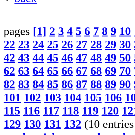
pages
[1]
2
3
4
5
6
7
8
9
10
22
23
24
25
26
27
28
29
30
42
43
44
45
46
47
48
49
50
62
63
64
65
66
67
68
69
70
82
83
84
85
86
87
88
89
90
101
102
103
104
105
106
1
115
116
117
118
119
120
12
129
130
131
132
(10 entries