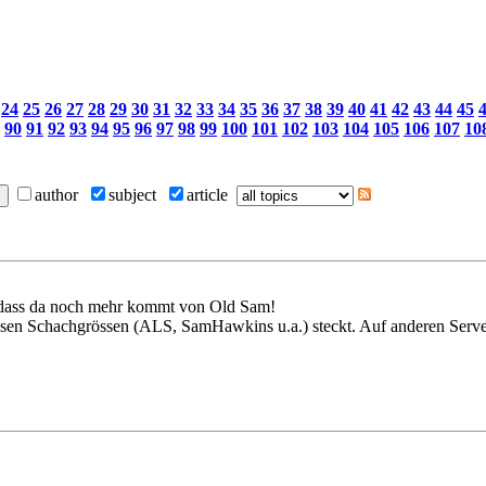
24
25
26
27
28
29
30
31
32
33
34
35
36
37
38
39
40
41
42
43
44
45
90
91
92
93
94
95
96
97
98
99
100
101
102
103
104
105
106
107
10
author
subject
article
n, dass da noch mehr kommt von Old Sam!
esen Schachgrössen (ALS, SamHawkins u.a.) steckt. Auf anderen Servern