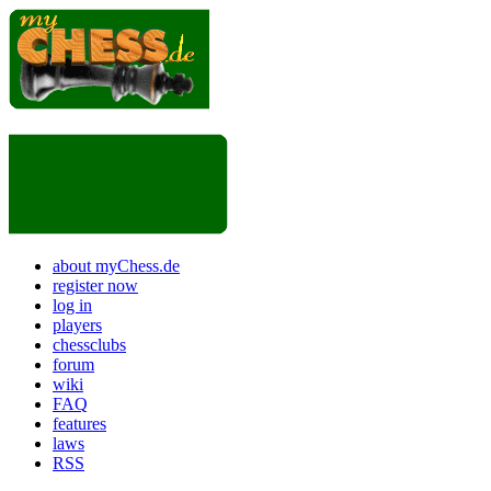
about myChess.de
register now
log in
players
chessclubs
forum
wiki
FAQ
features
laws
RSS