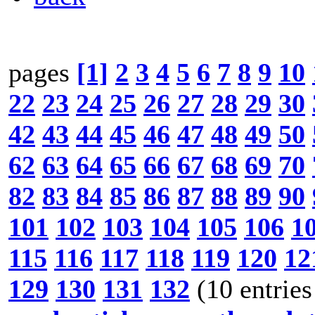
pages
[1]
2
3
4
5
6
7
8
9
10
22
23
24
25
26
27
28
29
30
42
43
44
45
46
47
48
49
50
62
63
64
65
66
67
68
69
70
82
83
84
85
86
87
88
89
90
101
102
103
104
105
106
1
115
116
117
118
119
120
12
129
130
131
132
(10 entries