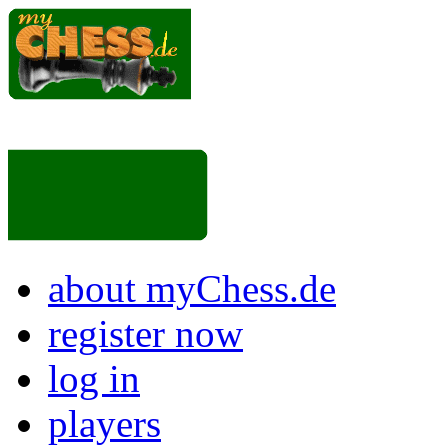
about myChess.de
register now
log in
players