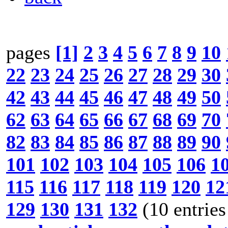
pages
[1]
2
3
4
5
6
7
8
9
10
22
23
24
25
26
27
28
29
30
42
43
44
45
46
47
48
49
50
62
63
64
65
66
67
68
69
70
82
83
84
85
86
87
88
89
90
101
102
103
104
105
106
1
115
116
117
118
119
120
12
129
130
131
132
(10 entries