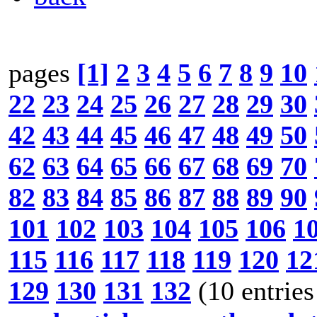
pages
[1]
2
3
4
5
6
7
8
9
10
22
23
24
25
26
27
28
29
30
42
43
44
45
46
47
48
49
50
62
63
64
65
66
67
68
69
70
82
83
84
85
86
87
88
89
90
101
102
103
104
105
106
1
115
116
117
118
119
120
12
129
130
131
132
(10 entries