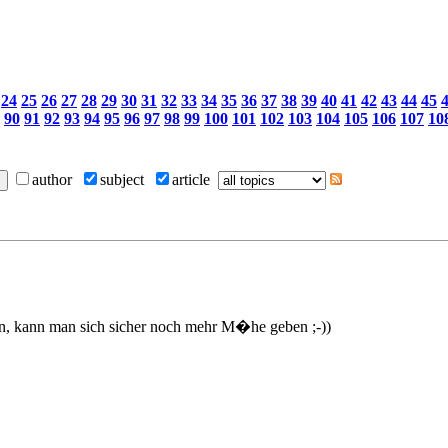
24
25
26
27
28
29
30
31
32
33
34
35
36
37
38
39
40
41
42
43
44
45
90
91
92
93
94
95
96
97
98
99
100
101
102
103
104
105
106
107
10
author
subject
article
ren, kann man sich sicher noch mehr M�he geben ;-))