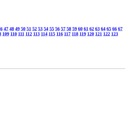
46
47
48
49
50
51
52
53
54
55
56
57
58
59
60
61
62
63
64
65
66
67
8
109
110
111
112
113
114
115
116
117
118
119
120
121
122
123