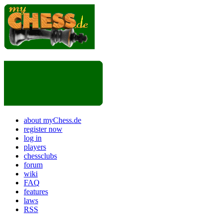
about myChess.de
register now
log in
players
chessclubs
forum
wiki
FAQ
features
laws
RSS