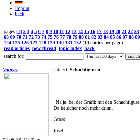
Imprint
back
pages
[1]
2
3
4
5
6
7
8
9
10
11
12
13
14
15
16
17
18
19
20
21
22
23
68
69
70
71
72
73
74
75
76
77
78
79
80
81
82
83
84
85
86
87
88
89
124
125
126
127
128
129
130
131
132
(10 entries per page)
read articles
new thread
topic index
back
search for:
Vouivre
subject:
Schachfiguren
"Na ja, bei der Grafik mit den Schachfigu
Da ist sicher noch mehr drinn.
Gruss
Josef"
03-06-16, 11:30am