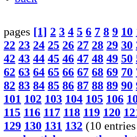
pages
[1]
2
3
4
5
6
7
8
9
10
22
23
24
25
26
27
28
29
30
42
43
44
45
46
47
48
49
50
62
63
64
65
66
67
68
69
70
82
83
84
85
86
87
88
89
90
101
102
103
104
105
106
1
115
116
117
118
119
120
12
129
130
131
132
(10 entries