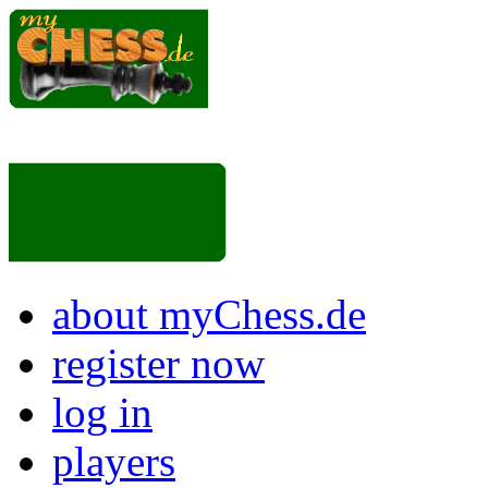
about myChess.de
register now
log in
players