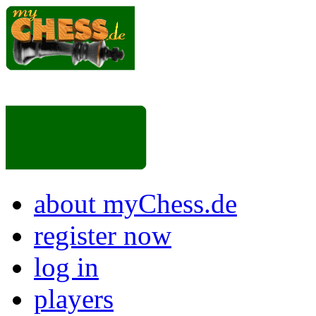
about myChess.de
register now
log in
players