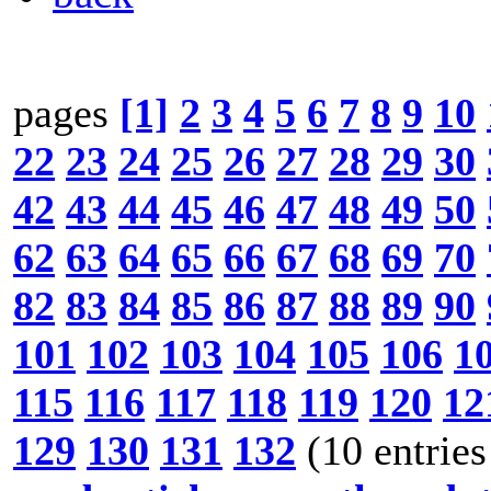
pages
[1]
2
3
4
5
6
7
8
9
10
22
23
24
25
26
27
28
29
30
42
43
44
45
46
47
48
49
50
62
63
64
65
66
67
68
69
70
82
83
84
85
86
87
88
89
90
101
102
103
104
105
106
1
115
116
117
118
119
120
12
129
130
131
132
(10 entries