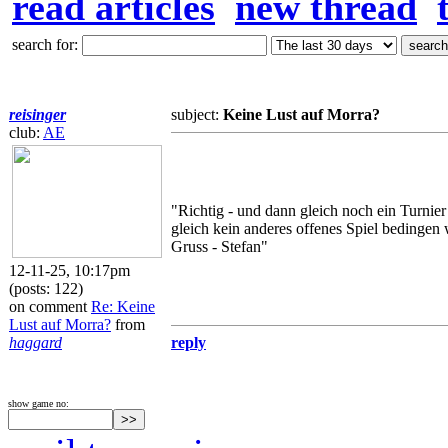
read articles
new thread
search for:
reisinger
subject:
Keine Lust auf Morra?
club:
AE
"Richtig - und dann gleich noch ein Turnier
gleich kein anderes offenes Spiel bedingen w
Gruss - Stefan"
12-11-25, 10:17pm
(posts: 122)
on comment
Re: Keine
Lust auf Morra?
from
haggard
reply
show game no: