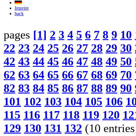
Imprint
back
pages
[1]
2
3
4
5
6
7
8
9
10
22
23
24
25
26
27
28
29
30
42
43
44
45
46
47
48
49
50
62
63
64
65
66
67
68
69
70
82
83
84
85
86
87
88
89
90
101
102
103
104
105
106
1
115
116
117
118
119
120
12
129
130
131
132
(10 entries