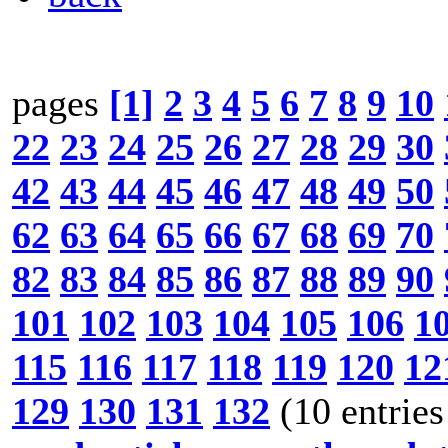
pages
[1]
2
3
4
5
6
7
8
9
10
22
23
24
25
26
27
28
29
30
42
43
44
45
46
47
48
49
50
62
63
64
65
66
67
68
69
70
82
83
84
85
86
87
88
89
90
101
102
103
104
105
106
1
115
116
117
118
119
120
12
129
130
131
132
(10 entries