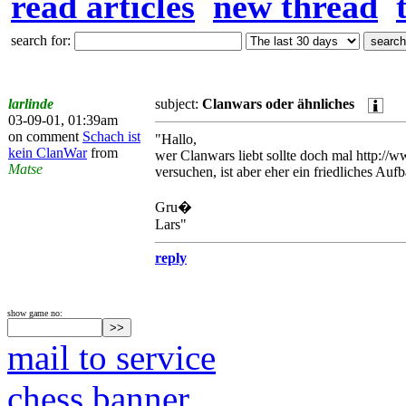
read articles
new thread
search for:
larlinde
subject:
Clanwars oder ähnliches
03-09-01, 01:39am
on comment
Schach ist
"Hallo,
kein ClanWar
from
wer Clanwars liebt sollte doch mal http:/
Matse
versuchen, ist aber eher ein friedliches Aufb
Gru�
Lars"
reply
show game no:
mail to service
chess banner