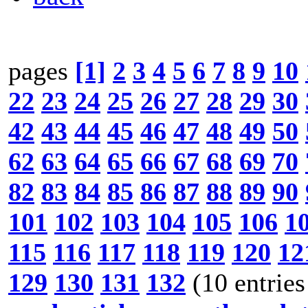
pages
[1]
2
3
4
5
6
7
8
9
10
22
23
24
25
26
27
28
29
30
42
43
44
45
46
47
48
49
50
62
63
64
65
66
67
68
69
70
82
83
84
85
86
87
88
89
90
101
102
103
104
105
106
1
115
116
117
118
119
120
12
129
130
131
132
(10 entries