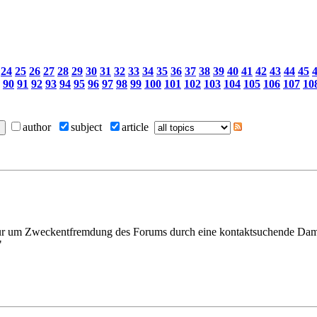
24
25
26
27
28
29
30
31
32
33
34
35
36
37
38
39
40
41
42
43
44
45
90
91
92
93
94
95
96
97
98
99
100
101
102
103
104
105
106
107
10
author
subject
article
nur um Zweckentfremdung des Forums durch eine kontaktsuchende Damer
"