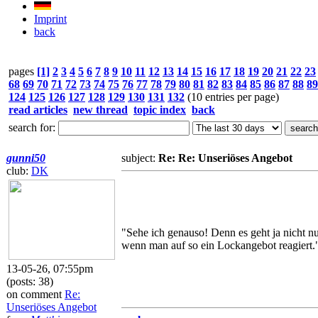
Imprint
back
pages
[1]
2
3
4
5
6
7
8
9
10
11
12
13
14
15
16
17
18
19
20
21
22
23
68
69
70
71
72
73
74
75
76
77
78
79
80
81
82
83
84
85
86
87
88
89
124
125
126
127
128
129
130
131
132
(10 entries per page)
read articles
new thread
topic index
back
search for:
gunni50
subject:
Re: Re: Unseriöses Angebot
club:
DK
"Sehe ich genauso! Denn es geht ja nicht 
wenn man auf so ein Lockangebot reagiert.
13-05-26, 07:55pm
(posts: 38)
on comment
Re:
Unseriöses Angebot