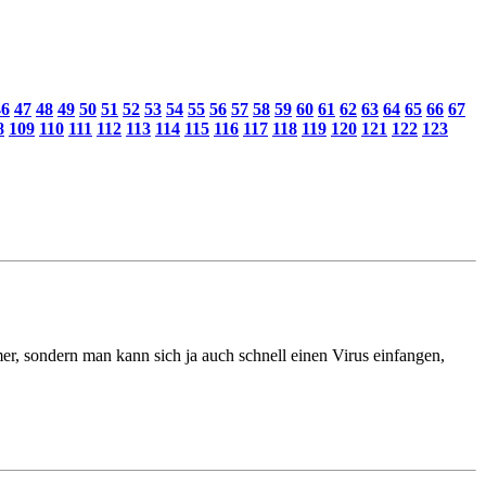
46
47
48
49
50
51
52
53
54
55
56
57
58
59
60
61
62
63
64
65
66
67
8
109
110
111
112
113
114
115
116
117
118
119
120
121
122
123
, sondern man kann sich ja auch schnell einen Virus einfangen,