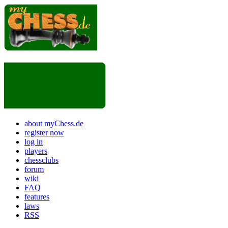
about myChess.de
register now
log in
players
chessclubs
forum
wiki
FAQ
features
laws
RSS