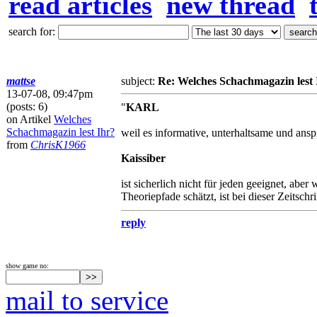
read articles
new thread
search for:
mattse
subject:
Re: Welches Schachmagazin lest 
13-07-08, 09:47pm
(posts: 6)
"
KARL
on Artikel
Welches
Schachmagazin lest Ihr?
weil es informative, unterhaltsame und ansp
from
ChrisK1966
Kaissiber
ist sicherlich nicht für jeden geeignet, ab
Theoriepfade schätzt, ist bei dieser Zeitschri
reply
show game no:
mail to service