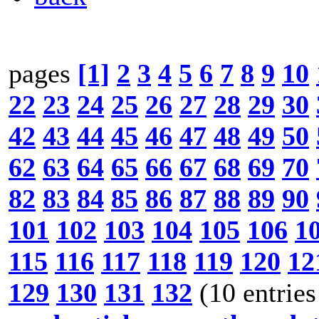
pages
[1]
2
3
4
5
6
7
8
9
10
22
23
24
25
26
27
28
29
30
42
43
44
45
46
47
48
49
50
62
63
64
65
66
67
68
69
70
82
83
84
85
86
87
88
89
90
101
102
103
104
105
106
1
115
116
117
118
119
120
12
129
130
131
132
(10 entries