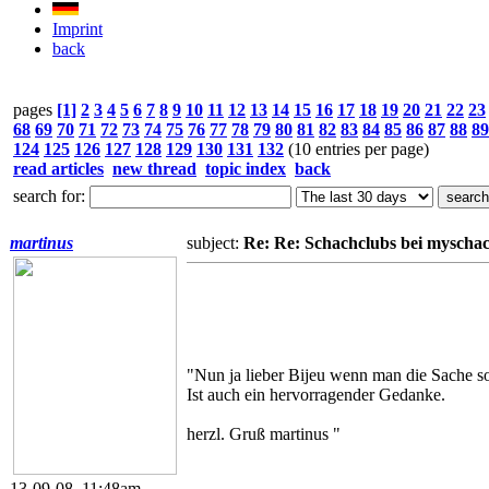
Imprint
back
pages
[1]
2
3
4
5
6
7
8
9
10
11
12
13
14
15
16
17
18
19
20
21
22
23
68
69
70
71
72
73
74
75
76
77
78
79
80
81
82
83
84
85
86
87
88
89
124
125
126
127
128
129
130
131
132
(10 entries per page)
read articles
new thread
topic index
back
search for:
martinus
subject:
Re: Re: Schachclubs bei myscha
"Nun ja lieber Bijeu wenn man die Sache so
Ist auch ein hervorragender Gedanke.
herzl. Gruß martinus "
13-09-08, 11:48am