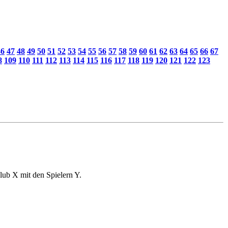
46
47
48
49
50
51
52
53
54
55
56
57
58
59
60
61
62
63
64
65
66
67
8
109
110
111
112
113
114
115
116
117
118
119
120
121
122
123
lub X mit den Spielern Y.