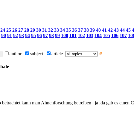
24
25
26
27
28
29
30
31
32
33
34
35
36
37
38
39
40
41
42
43
44
45
90
91
92
93
94
95
96
97
98
99
100
101
102
103
104
105
106
107
10
author
subject
article
ch.de
 betrachtet,kann man Ahnenforschung betreiben . ja ,da gab es einen C