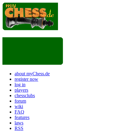
about myChess.de
register now
log in
players
chessclubs
forum
wiki
FAQ
features
laws
RSS