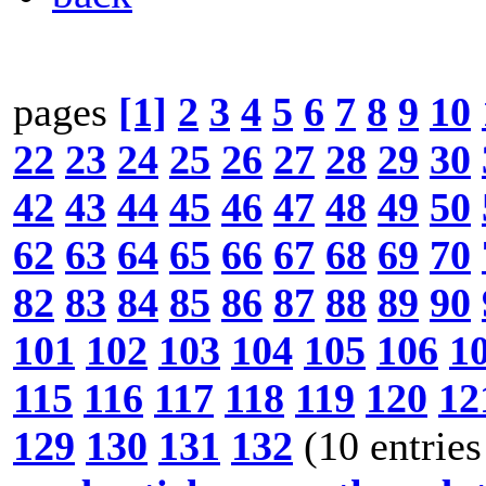
pages
[1]
2
3
4
5
6
7
8
9
10
22
23
24
25
26
27
28
29
30
42
43
44
45
46
47
48
49
50
62
63
64
65
66
67
68
69
70
82
83
84
85
86
87
88
89
90
101
102
103
104
105
106
1
115
116
117
118
119
120
12
129
130
131
132
(10 entries