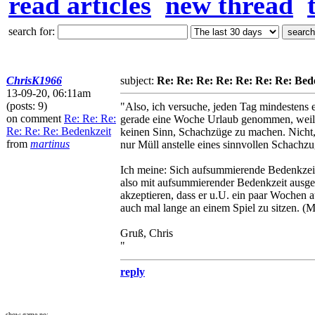
read articles
new thread
search for:
ChrisK1966
subject:
Re: Re: Re: Re: Re: Re: Re: Bed
13-09-20, 06:11am
(posts: 9)
"Also, ich versuche, jeden Tag mindestens
on comment
Re: Re: Re:
gerade eine Woche Urlaub genommen, weil ic
Re: Re: Re: Bedenkzeit
keinen Sinn, Schachzüge zu machen. Nicht, w
from
martinus
nur Müll anstelle eines sinnvollen Schachz
Ich meine: Sich aufsummierende Bedenkzei
also mit aufsummierender Bedenkzeit ausge
akzeptieren, dass er u.U. ein paar Wochen 
auch mal lange an einem Spiel zu sitzen. (M
Gruß, Chris
"
reply
show game no: