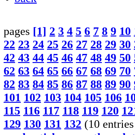
pages
[1]
2
3
4
5
6
7
8
9
10
22
23
24
25
26
27
28
29
30
42
43
44
45
46
47
48
49
50
62
63
64
65
66
67
68
69
70
82
83
84
85
86
87
88
89
90
101
102
103
104
105
106
1
115
116
117
118
119
120
12
129
130
131
132
(10 entries