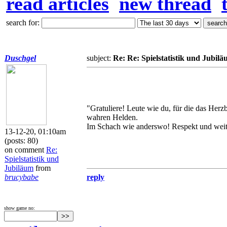
read articles
new thread
search for:
Duschgel
subject:
Re: Re: Spielstatistik und Jubil
"Gratuliere! Leute wie du, für die das Herzb
wahren Helden.
Im Schach wie anderswo! Respekt und weiter
13-12-20, 01:10am
(posts: 80)
on comment
Re:
Spielstatistik und
Jubiläum
from
brucybabe
reply
show game no: