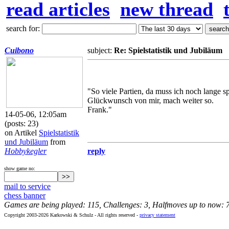
read articles
new thread
search for:
Cuibono
subject:
Re: Spielstatistik und Jubiläum
"So viele Partien, da muss ich noch lange sp
Glückwunsch von mir, mach weiter so.
Frank."
14-05-06, 12:05am
(posts: 23)
on Artikel
Spielstatistik
und Jubiläum
from
Hobbykegler
reply
show game no:
mail to service
chess banner
Games are being played: 115, Challenges: 3, Halfmoves up to now: 
Copyright 2003-2026 Karkowski & Schulz - All rights reserved -
privacy statement