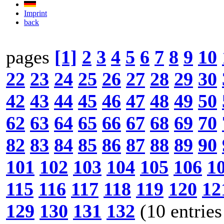
Imprint
back
pages
[1]
2
3
4
5
6
7
8
9
10
22
23
24
25
26
27
28
29
30
42
43
44
45
46
47
48
49
50
62
63
64
65
66
67
68
69
70
82
83
84
85
86
87
88
89
90
101
102
103
104
105
106
1
115
116
117
118
119
120
12
129
130
131
132
(10 entries