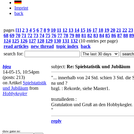
Imprint
back
pages
[1]
2
3
4
5
6
7
8
9
10
11
12
13
14
15
16
17
18
19
20
21
22
23
68
69
70
71
72
73
74
75
76
77
78
79
80
81
82
83
84
85
86
87
88
89
124
125
126
127
128
129
130
131
132
(10 entries per page)
read articles
new thread
topic index
back
search for:
bjeu
subject:
Re: Spielstatistik und Jubiläum
14-05-15, 10:54pm
(posts: 213)
"... innerhalb von 24 Std. schien 3 Std. die
on Artikel
Spielstatistik
na und ?
und Jubiläum
from
bzgl. : Rekorde, siehe Master1.
Hobbykegler
troztalledem :
Gratulation und Gruß an den Hobbykegler.
"
reply
show game no: