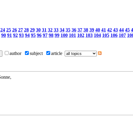
24
25
26
27
28
29
30
31
32
33
34
35
36
37
38
39
40
41
42
43
44
45
90
91
92
93
94
95
96
97
98
99
100
101
102
103
104
105
106
107
10
author
subject
article
 Sonne,