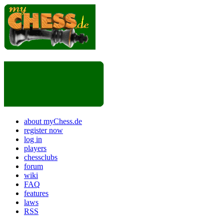
about myChess.de
register now
log in
players
chessclubs
forum
wiki
FAQ
features
laws
RSS