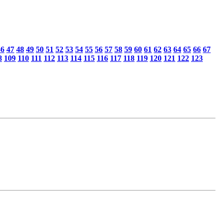
46
47
48
49
50
51
52
53
54
55
56
57
58
59
60
61
62
63
64
65
66
67
8
109
110
111
112
113
114
115
116
117
118
119
120
121
122
123