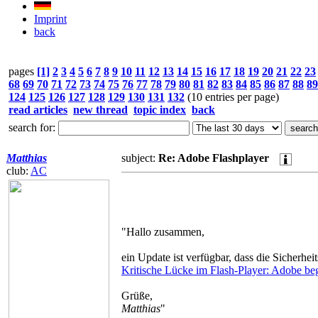
Imprint
back
pages
[1]
2
3
4
5
6
7
8
9
10
11
12
13
14
15
16
17
18
19
20
21
22
23
68
69
70
71
72
73
74
75
76
77
78
79
80
81
82
83
84
85
86
87
88
89
124
125
126
127
128
129
130
131
132
(10 entries per page)
read articles
new thread
topic index
back
search for:
Matthias
subject:
Re: Adobe Flashplayer
club:
AC
"Hallo zusammen,
ein Update ist verfügbar, dass die Sicherheit
Kritische Lücke im Flash-Player: Adobe be
Grüße,
Matthias
"