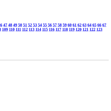
46
47
48
49
50
51
52
53
54
55
56
57
58
59
60
61
62
63
64
65
66
67
8
109
110
111
112
113
114
115
116
117
118
119
120
121
122
123