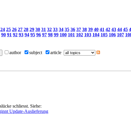
24
25
26
27
28
29
30
31
32
33
34
35
36
37
38
39
40
41
42
43
44
45
90
91
92
93
94
95
96
97
98
99
100
101
102
103
104
105
106
107
10
author
subject
article
slücke schliesst. Siehe:
ginnt Update-Auslieferung