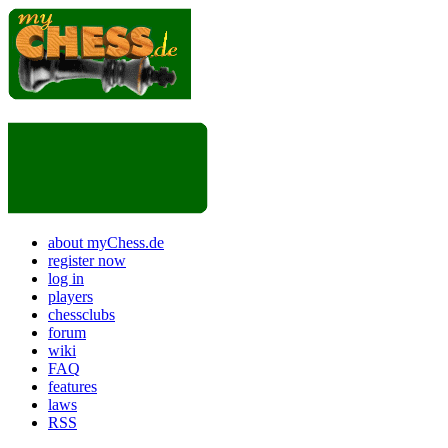
about myChess.de
register now
log in
players
chessclubs
forum
wiki
FAQ
features
laws
RSS