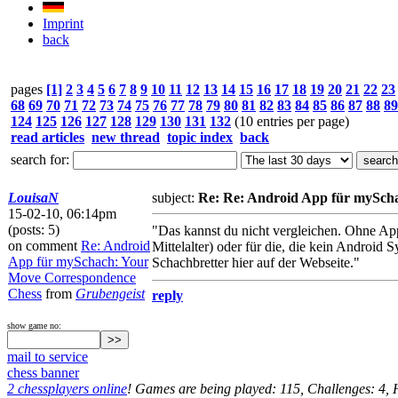
Imprint
back
pages
[1]
2
3
4
5
6
7
8
9
10
11
12
13
14
15
16
17
18
19
20
21
22
23
68
69
70
71
72
73
74
75
76
77
78
79
80
81
82
83
84
85
86
87
88
89
124
125
126
127
128
129
130
131
132
(10 entries per page)
read articles
new thread
topic index
back
search for:
LouisaN
subject:
Re: Re: Android App für mySch
15-02-10, 06:14pm
(posts: 5)
"Das kannst du nicht vergleichen. Ohne App
on comment
Re: Android
Mittelalter) oder für die, die kein Android
App für mySchach: Your
Schachbretter hier auf der Webseite."
Move Correspondence
Chess
from
Grubengeist
reply
show game no:
mail to service
chess banner
2 chessplayers online
! Games are being played: 115, Challenges: 4,