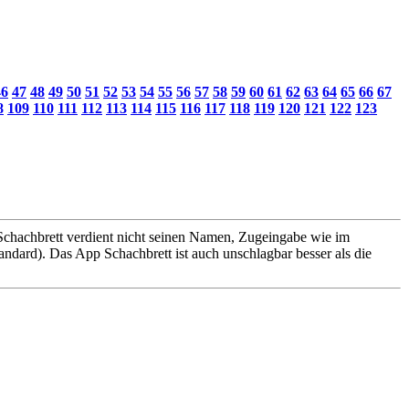
46
47
48
49
50
51
52
53
54
55
56
57
58
59
60
61
62
63
64
65
66
67
8
109
110
111
112
113
114
115
116
117
118
119
120
121
122
123
 Schachbrett verdient nicht seinen Namen, Zugeingabe wie im
tandard). Das App Schachbrett ist auch unschlagbar besser als die