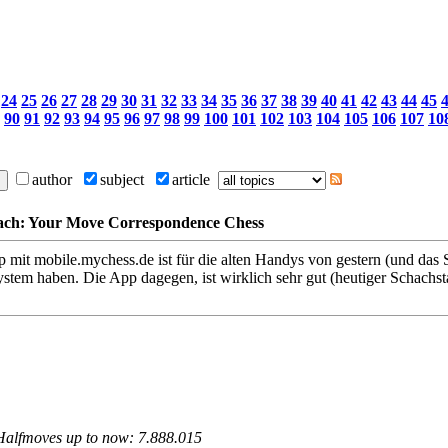
24
25
26
27
28
29
30
31
32
33
34
35
36
37
38
39
40
41
42
43
44
45
90
91
92
93
94
95
96
97
98
99
100
101
102
103
104
105
106
107
10
author
subject
article
ach: Your Move Correspondence Chess
 mit mobile.mychess.de ist für die alten Handys von gestern (und das
 System haben. Die App dagegen, ist wirklich sehr gut (heutiger Schachs
 Halfmoves up to now: 7.888.015