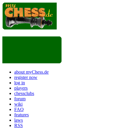
about myChess.de
register now
log in
players
chessclubs
forum
wiki
FAQ
features
laws
RSS