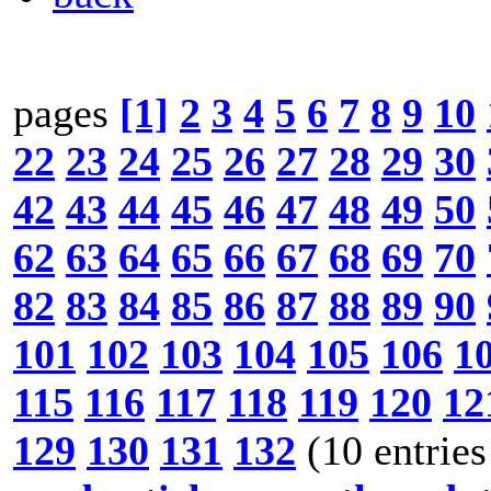
pages
[1]
2
3
4
5
6
7
8
9
10
22
23
24
25
26
27
28
29
30
42
43
44
45
46
47
48
49
50
62
63
64
65
66
67
68
69
70
82
83
84
85
86
87
88
89
90
101
102
103
104
105
106
1
115
116
117
118
119
120
12
129
130
131
132
(10 entries