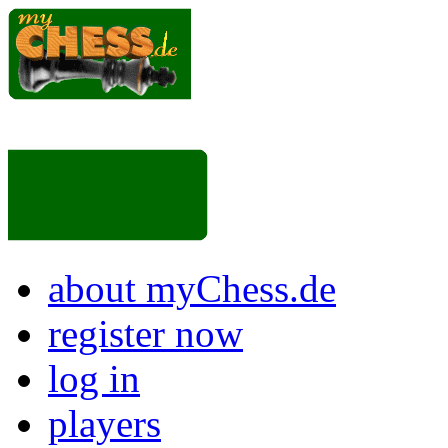
about myChess.de
register now
log in
players