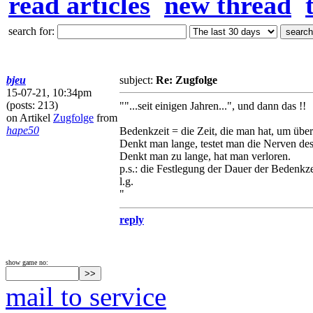
read articles
new thread
search for:
bjeu
subject:
Re: Zugfolge
15-07-21, 10:34pm
(posts: 213)
""...seit einigen Jahren...", und dann das !!
on Artikel
Zugfolge
from
hape50
Bedenkzeit = die Zeit, die man hat, um üb
Denkt man lange, testet man die Nerven de
Denkt man zu lange, hat man verloren.
p.s.: die Festlegung der Dauer der Bedenkzei
l.g.
"
reply
show game no:
mail to service