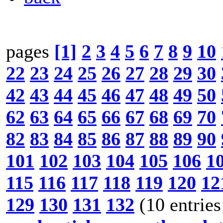
pages
[1]
2
3
4
5
6
7
8
9
10
22
23
24
25
26
27
28
29
30
42
43
44
45
46
47
48
49
50
62
63
64
65
66
67
68
69
70
82
83
84
85
86
87
88
89
90
101
102
103
104
105
106
1
115
116
117
118
119
120
12
129
130
131
132
(10 entries