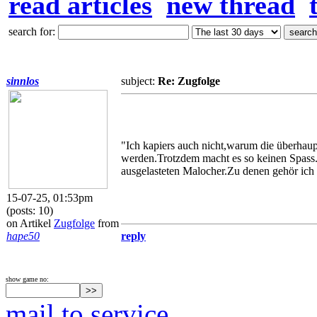
read articles
new thread
search for:
sinnlos
subject:
Re: Zugfolge
"Ich kapiers auch nicht,warum die überhaup
werden.Trotzdem macht es so keinen Spass.
ausgelasteten Malocher.Zu denen gehör ich 
15-07-25, 01:53pm
(posts: 10)
on Artikel
Zugfolge
from
hape50
reply
show game no:
mail to service