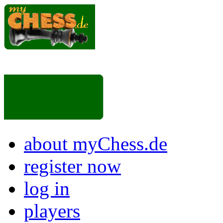
about myChess.de
register now
log in
players