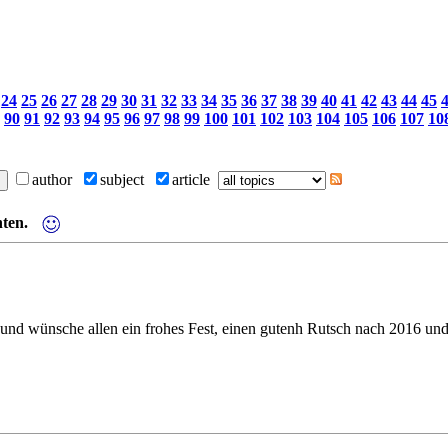
24
25
26
27
28
29
30
31
32
33
34
35
36
37
38
39
40
41
42
43
44
45
90
91
92
93
94
95
96
97
98
99
100
101
102
103
104
105
106
107
10
author
subject
article
ten.
nd wünsche allen ein frohes Fest, einen gutenh Rutsch nach 2016 und 