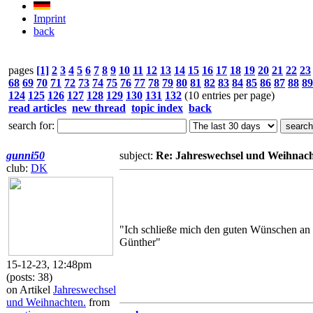
Imprint
back
pages
[1]
2
3
4
5
6
7
8
9
10
11
12
13
14
15
16
17
18
19
20
21
22
23
68
69
70
71
72
73
74
75
76
77
78
79
80
81
82
83
84
85
86
87
88
89
124
125
126
127
128
129
130
131
132
(10 entries per page)
read articles
new thread
topic index
back
search for:
gunni50
subject:
Re: Jahreswechsel und Weihnach
club:
DK
"Ich schließe mich den guten Wünschen an u
Günther"
15-12-23, 12:48pm
(posts: 38)
on Artikel
Jahreswechsel
und Weihnachten.
from