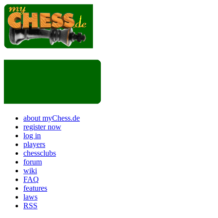
about myChess.de
register now
log in
players
chessclubs
forum
wiki
FAQ
features
laws
RSS