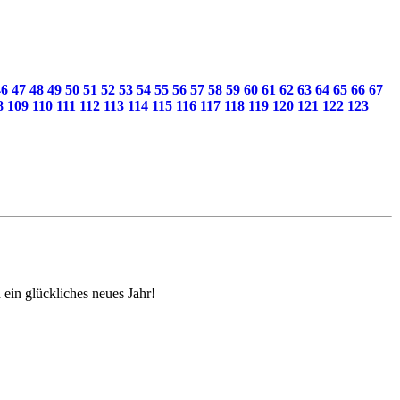
46
47
48
49
50
51
52
53
54
55
56
57
58
59
60
61
62
63
64
65
66
67
8
109
110
111
112
113
114
115
116
117
118
119
120
121
122
123
ein glückliches neues Jahr!