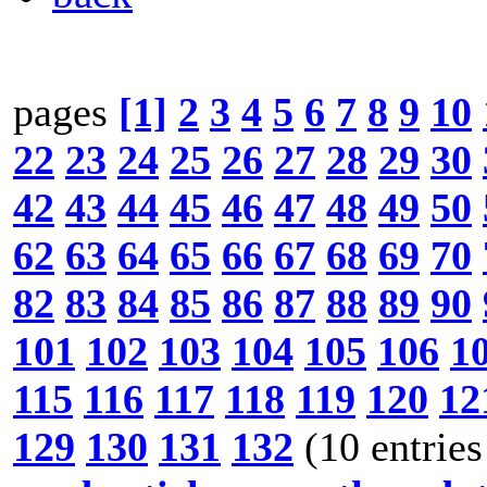
pages
[1]
2
3
4
5
6
7
8
9
10
22
23
24
25
26
27
28
29
30
42
43
44
45
46
47
48
49
50
62
63
64
65
66
67
68
69
70
82
83
84
85
86
87
88
89
90
101
102
103
104
105
106
1
115
116
117
118
119
120
12
129
130
131
132
(10 entries