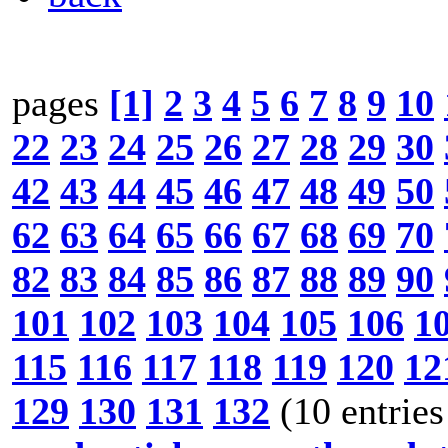
pages
[1]
2
3
4
5
6
7
8
9
10
22
23
24
25
26
27
28
29
30
42
43
44
45
46
47
48
49
50
62
63
64
65
66
67
68
69
70
82
83
84
85
86
87
88
89
90
101
102
103
104
105
106
1
115
116
117
118
119
120
12
129
130
131
132
(10 entries