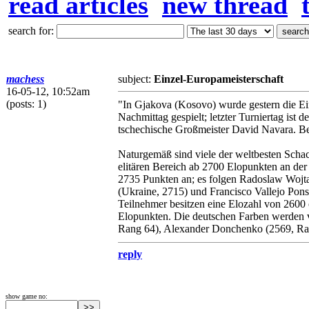
read articles
new thread
search for:
machess
subject:
Einzel-Europameisterschaft
16-05-12, 10:52am
(posts: 1)
"In Gjakova (Kosovo) wurde gestern die Ein
Nachmittag gespielt; letzter Turniertag ist d
tschechische Großmeister David Navara. Best
Naturgemäß sind viele der weltbesten Scha
elitären Bereich ab 2700 Elopunkten an der 
2735 Punkten an; es folgen Radoslaw Wojta
(Ukraine, 2715) und Francisco Vallejo Pons
Teilnehmer besitzen eine Elozahl von 2600 o
Elopunkten. Die deutschen Farben werden ve
Rang 64), Alexander Donchenko (2569, Ra
reply
show game no: