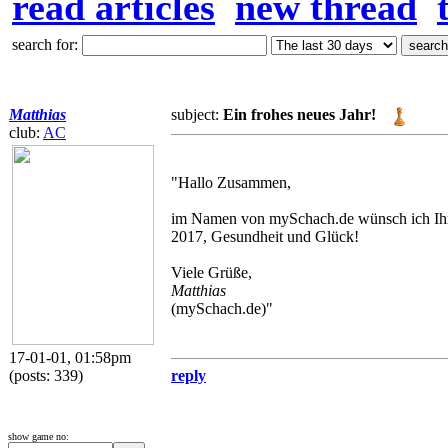
read articles
new thread
search for:
Matthias
subject:
Ein frohes neues Jahr!
club:
AC
"Hallo Zusammen,
im Namen von mySchach.de wünsch ich Ihnen
2017, Gesundheit und Glück!
Viele Grüße,
Matthias
(mySchach.de)"
17-01-01, 01:58pm
(posts: 339)
reply
show game no: