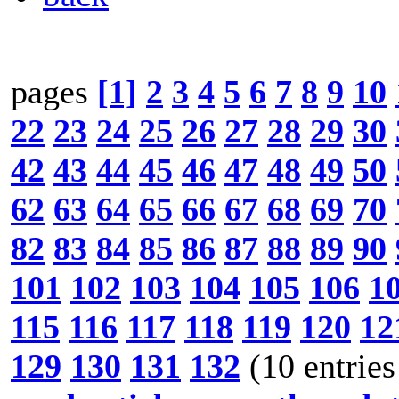
pages
[1]
2
3
4
5
6
7
8
9
10
22
23
24
25
26
27
28
29
30
42
43
44
45
46
47
48
49
50
62
63
64
65
66
67
68
69
70
82
83
84
85
86
87
88
89
90
101
102
103
104
105
106
1
115
116
117
118
119
120
12
129
130
131
132
(10 entries