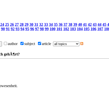
24
25
26
27
28
29
30
31
32
33
34
35
36
37
38
39
40
41
42
43
44
45
90
91
92
93
94
95
96
97
98
99
100
101
102
103
104
105
106
107
10
author
subject
article
ch gehÃ¶rt?
bwesenheit.