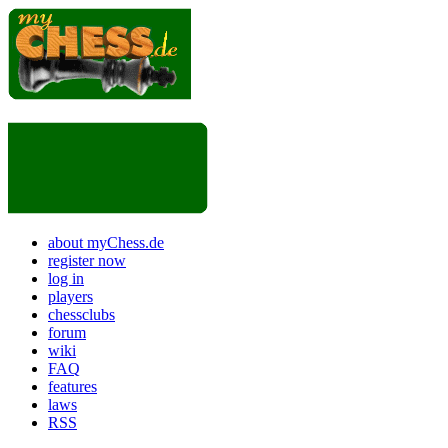
about myChess.de
register now
log in
players
chessclubs
forum
wiki
FAQ
features
laws
RSS