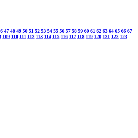
46
47
48
49
50
51
52
53
54
55
56
57
58
59
60
61
62
63
64
65
66
67
8
109
110
111
112
113
114
115
116
117
118
119
120
121
122
123