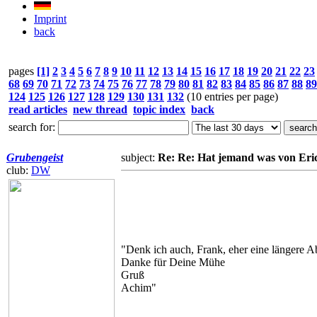
Imprint
back
pages
[1]
2
3
4
5
6
7
8
9
10
11
12
13
14
15
16
17
18
19
20
21
22
23
68
69
70
71
72
73
74
75
76
77
78
79
80
81
82
83
84
85
86
87
88
89
124
125
126
127
128
129
130
131
132
(10 entries per page)
read articles
new thread
topic index
back
search for:
Grubengeist
subject:
Re: Re: Hat jemand was von Eri
club:
DW
"Denk ich auch, Frank, eher eine längere A
Danke für Deine Mühe
Gruß
Achim"